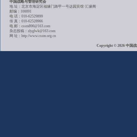
中国战略与管理研究会
地 址：北京市海淀区福缘门路甲一号达园宾馆·汇缘阁
邮编：100091
电 话：010-62529899
传 真：010-62528966
电 邮：cssm896@163.com
杂志投稿：zlyglwk@163.com
网 址：http://www.cssm.org.cn
Copyright © 202