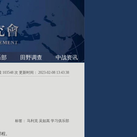
乐部
田野调查
中战资讯
03548 次 更新时间： 2023-02-08 13:43:38
标签：
马利克
吴如嵩
学习俱乐部
课程。