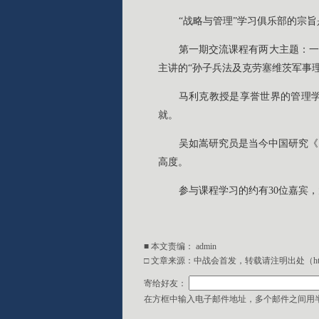
“战略与管理”学习俱乐部的宗
第一期交流课程有两大主题：一
主讲的“孙子兵法及克劳塞维茨军事
马利克教授是享誉世界的管理学
就。
吴如嵩研究员是当今中国研究《
高度。
参与课程学习的约有30位嘉宾
■ 本文责编：
admin
□ 文章来源：中战会首发，转载请注明出处（http://w
寄给好友：
在方框中输入电子邮件地址，多个邮件之间用半