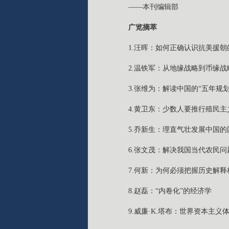
——本刊编辑部
广览摘萃
1.汪晖：如何正确认识抗美援朝
2.温铁军：从地缘战略到币缘战
3.张维为：解读中国的“五年规划
4.黄卫东：少数人要推行殖民主
5.乔新生：理直气壮发展中国的
6.张文茂：解决我国当代农民
7.何新：为何必须把握历史解释
8.赵磊：“内卷化”的经济学
9.威廉·K.塔布：世界资本主