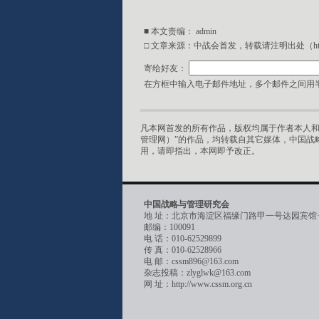
■ 本文责编：
admin
□ 文章来源：中战会首发，转载请注明出处（http://w
寄给好友：
在方框中输入电子邮件地址，多个邮件之间用半
凡本网首发的所有作品，版权均属于作者本人和
管理网）”的作品，均转载自其它媒体，中国战
用，请即指出，本网即予改正。
中国战略与管理研究会
地 址：北京市海淀区福缘门路甲一号达园宾馆
邮编：100091
电 话：010-62529899
传 真：010-62528966
电 邮：cssm896@163.com
杂志投稿：zlyglwk@163.com
网 址：http://www.cssm.org.cn