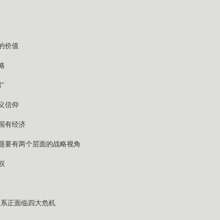
的价值
略
”
义信仰
国有经济
问题要有两个层面的战略视角
权
义体系正面临四大危机