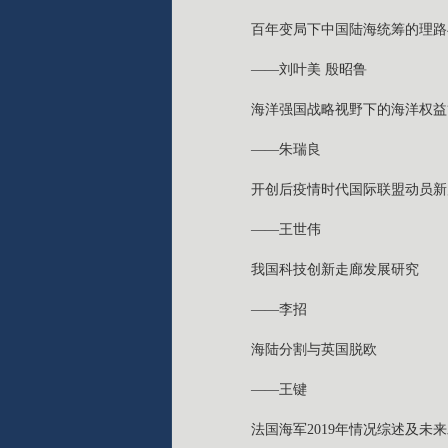
百年变局下中国陆海统筹的理路
——刘叶美 殷昭鲁
海洋强国战略视野下的海洋权益
——朱瑞良
开创后疫情时代国际联盟动员新
——王世伟
我国科技创新走廊发展研究
——李招
海陆分割与英国脱欧
——王键
法国海军2019年情况综述及未