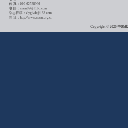
传 真：010-62528966
电 邮：cssm896@163.com
杂志投稿：zlyglwk@163.com
网 址：http://www.cssm.org.cn
Copyright © 202