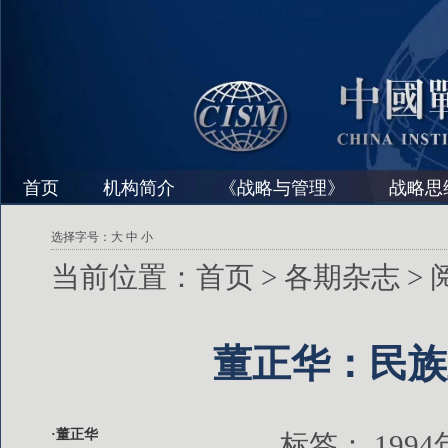
首页
机构简介
《战略与管理》
战略思
选择字号：
大
中
小
当前位置：
首页
>
各期杂志
>
董正华：民族
·董正华
标签：
199