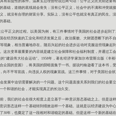
具有前提性的条件。温家宝总理曾经说过两句话：公平正义比太阳还要
的基础，道德的底线就会丧失；没有公平正义，社会中的不满和冲突就
义，就没有合理的财富分享。实际上，没有公平也就没有真正的民生。
的基础。
公平正义的过程。以美国为例，有三件事情对于美国的社会进步起到了重
，美国在经历快速的工业化和经济发展之后，政治腐败、大财团垄断下的不
等现象，相当普遍地存在。随后兴起的社会进步运动对克服这些现象起到
。这次变革最重要的内容就是建立社会保障和社会福利制度，并通过工
起的“建设伟大社会运动”。1958年，著名经济学家加尔布雷斯出版《
国：合众国的贫困》，将美国的阴暗面集于一书。据说约翰逊看了这本书，
，向不平等宣战，向违反人权的现象宣战。这三件事情，对于美国社会状
会发展中迫切需要解决的一个问题。这个问题直接关系到我们的社会要
一个和谐的社会，才能实现真正的长治久安。
前，我们的社会在很大程度上是立基于一种意识形态基础之上。但是这
意识形态这样一个基础转到绩效这样一个基础。这就是以经济建设为中
了30年，也奠定了这一段相对和谐稳定的基础。但是这样一个新的基础在2