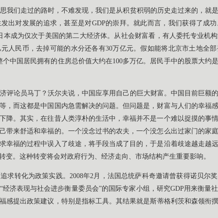
思我们走过的路时，不难发现，我们是从积贫积弱的历史走过来的，就
发出对发展的追求，甚至是对GDP的崇拜。就此而言，我们获得了成功。
量超过日本成为仅次于美国的第二大经济体。从社会财富看，有人委托专业
亿元人民币，去掉可能的水分还各有30万亿元。假如能将北京市土地全
整个中国居民拥有的住房总价值大约在100多万亿。居民手中的股票大约是
济评论员马丁？沃尔夫说，中国应享用自己的巨大财富。中国目前巨额
等，而这都是中国国内急需解决的问题。但问题是，财富与人们的幸福
下降。其实，在往昔人类淳朴的生活中，幸福并不是一个难以捉摸的事
己带来舒适和幸福的。一个没念过书的农夫，一个没怎么出过家门的家
求幸福的过程中误入了歧途，将手段当成了目的，于是沿着歧途越走越
转变。这种转变将会对政府行为、经济走向、市场结构产生重要影响。
追求转化为政策实践。2008年2月，法国总统萨科奇邀请曾获得诺贝尔
“经济表现与社会进步衡量委员会”的国际专家小组，研究GDP用来衡量
福感提出政策建议，特别是指标工具。其结果就是斯蒂格利茨和森领衔