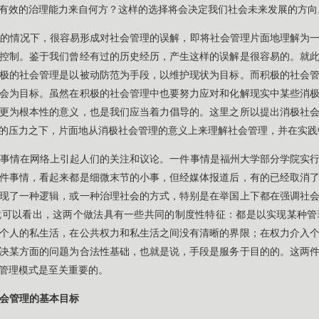
有效的治理能力来自何方？这样的选择将会决定我们社会未来发展的方向
的情况下，很容易形成对社会管理的误解，即将社会管理片面地理解为
控制。鉴于我们曾经有过的历史经历，产生这样的误解是很容易的。就
极的社会管理是以被动防范为手段，以维护现状为目标。而积极的社会
会为目标。虽然在积极的社会管理中也要努力应对和化解现实中某些消
更为根本性的意义，也是我们应当着力倡导的。这里之所以提出消极社
的压力之下，片面地从消极社会管理的意义上来理解社会管理，并在实践
事情在网络上引起人们的关注和议论。一件事情是福州大学部分学院实
件事情，看起来都是细微末节的小事，但经媒体报道后，有的已经取消
现了一种逻辑，或一种治理社会的方式，特别是在举国上下都在强调社
就可以看出，这两个做法具有一些共同的制度性特征：都是以实现某种管
个人的私生活，在公共权力和私生活之间没有清晰的界限；在权力介入
决某方面的问题为合法性基础，也就是说，手段是服务于目的的。这两
管理模式是至关重要的。
会管理的基本目标