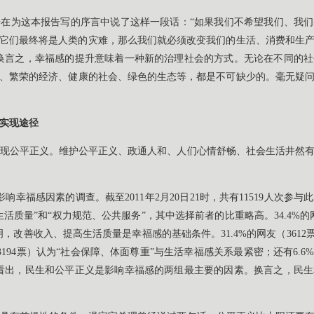
在为这本报告写的序言中说了这样一段话：“如果我们不希望我们、我
它们最终将是人类的灾难，那么我们就必须改变我们的生活、消费和生
换言之，幸福感的提升意味着一种新的治理社会的方式。无论在不同的
、繁荣的经济、健康的社会、绿色的生态等，都是不可缺少的。毫无疑
实现途径
现公平正义。维护公平正义、政通人和、人们心情舒畅、社会生活井然
响幸福感因素的调查。截至2011年2月20日21时，共有11519人次参
活质量”和“权力规范、公共服务”，其中选择前者的比重略高。34.4%的网
，改善收入、提高生活质量是幸福感的基础条件。31.4%的网友（3612
3194票）认为“社会保障、体面尊重”与生活幸福感关系最紧密；还有6.6
看出，民生和公平正义是影响幸福感的两组最主要的因素。换言之，民