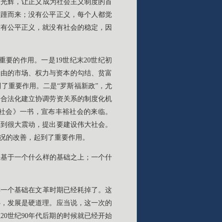
有光辉，让正义成为社会主义制度的首
接踵而来；没有公平正义，每个人都觉
没有公平正义，就没有社会的稳定，因
要的作用。一是19世纪末20世纪初
自由的市场、权力与资本的勾结、贫富
了重要作用。二是“罗斯福新政”，尤
会合法化建立协调劳资关系的制度化机
丰裕社会》一书，宣布丰裕社会的来临。
受到很大震动，提出要建设伟大社会。
况的改善，起到了重要作用。
立基于一个什么样的基础之上；一个什
样一个基础在文革时期已经耗掉了。这
心，发展是硬道理。应当说，这一次的
0世纪90年代后期的时候就已经开始