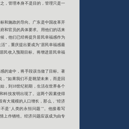
言之，管理本身不是目的，管理只是一
目标和施政的导向。广东是中国改革开
政府和官员的具体要求。用他们的话来
时候，他们已经将提升居民幸福感作为
活”，重庆提出要成为“居民幸福感最
乡居民收入预期目标。将增进居民幸福
福感的途中，将手段误当做了目标。著
说，“如果我们不是眺望未来，而是回
始，到18世纪初期，生活在世界各个
累和科技发明出现了。这两个因素使得
没有大规模的人口增长，那么，‘经济
不是‘人类的永恒问题’”。他接着写
事情上作牺牲。经济问题应该成为由专