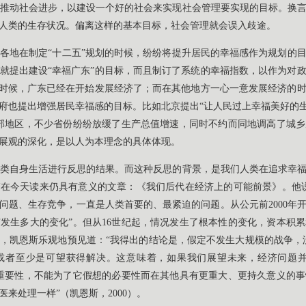
推动社会进步，以建设一个好的社会来实现社会管理要实现的目标。换
人类的生存状况。偏离这样的基本目标，社会管理就会误入歧途。
各地在制定“十二五”规划的时候，纷纷将提升居民的幸福感作为规划的
就提出建设“幸福广东”的目标，而且制订了系统的幸福指数，以作为对
的时候，广东已经在开始发展经济了；而在其他地方一心一意发展经济的
府也提出增强居民幸福感的目标。比如北京提出“让人民过上幸福美好的生
部地区，不少省份纷纷放缓了生产总值增速，同时不约而同地调高了城
展观的深化，是以人为本理念的具体体现。
类自身生活进行反思的结果。而这种反思的背景，是我们人类在追求幸
一篇在今天读来仍具有意义的文章：《我们后代在经济上的可能前景》。他
问题、生存竞争，一直是人类首要的、最紧迫的问题。从公元前2000年开
发生多大的变化”。但从16世纪起，情况发生了根本性的变化，资本积
，凯恩斯乐观地预见道：“我得出的结论是，假定不发生大规模的战争，
，或者至少是可望获得解决。这意味着，如果我们展望未来，经济问题并
重要性，不能为了它假想的必要性而在其他具有更重大、更持久意义的
来处理一样”（凯恩斯，2000）。