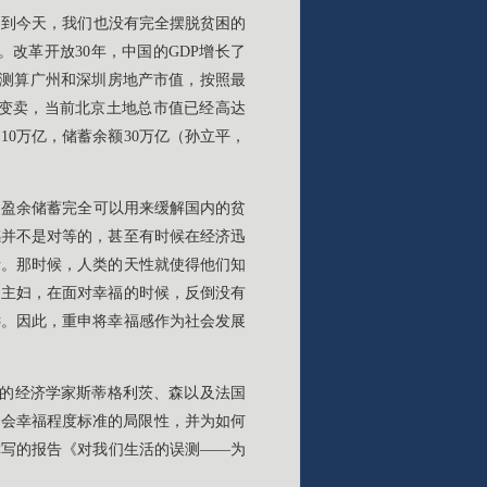
是到今天，我们也没有完全摆脱贫困的
改革开放30年，中国的GDP增长了
机构测算广州和深圳房地产市值，按照最
部变卖，当前北京土地总市值已经高达
10万亿，储蓄余额30万亿（孙立平，
的盈余储蓄完全可以用来缓解国内的贫
感并不是对等的，甚至有时候在经济迅
情。那时候，人类的天性就使得他们知
庭主妇，在面对幸福的时候，反倒没有
远。因此，重申将幸福感作为社会发展
奖的经济学家斯蒂格利茨、森以及法国
社会幸福程度标准的局限性，并为如何
撰写的报告《对我们生活的误测——为