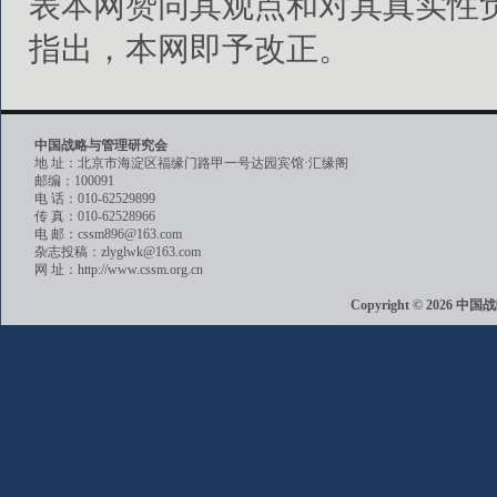
表本网赞同其观点和对其真实性
指出，本网即予改正。
中国战略与管理研究会
地 址：北京市海淀区福缘门路甲一号达园宾馆·汇缘阁
邮编：100091
电 话：010-62529899
传 真：010-62528966
电 邮：cssm896@163.com
杂志投稿：zlyglwk@163.com
网 址：http://www.cssm.org.cn
Copyright © 202