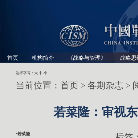
首页
机构简介
《战略与管理》
战略思
选择字号：
大
中
小
当前位置：
首页
>
各期杂志
>
若菜隆：审视东
·若菜隆
标签