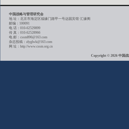
中国战略与管理研究会
地 址：北京市海淀区福缘门路甲一号达园宾馆·汇缘阁
邮编：100091
电 话：010-62529899
传 真：010-62528966
电 邮：cssm896@163.com
杂志投稿：zlyglwk@163.com
网 址：http://www.cssm.org.cn
Copyright © 202