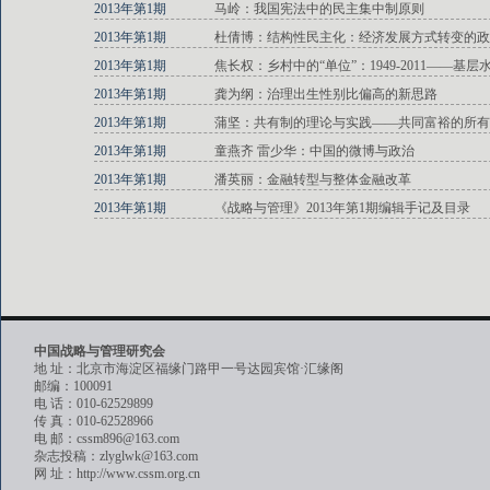
2013年第1期
马岭：我国宪法中的民主集中制原则
2013年第1期
杜倩博：结构性民主化：经济发展方式转变的政
2013年第1期
焦长权：乡村中的“单位”：1949-2011——基
2013年第1期
龚为纲：治理出生性别比偏高的新思路
2013年第1期
蒲坚：共有制的理论与实践——共同富裕的所有
2013年第1期
童燕齐 雷少华：中国的微博与政治
2013年第1期
潘英丽：金融转型与整体金融改革
2013年第1期
《战略与管理》2013年第1期编辑手记及目录
中国战略与管理研究会
地 址：北京市海淀区福缘门路甲一号达园宾馆·汇缘阁
邮编：100091
电 话：010-62529899
传 真：010-62528966
电 邮：cssm896@163.com
杂志投稿：zlyglwk@163.com
网 址：http://www.cssm.org.cn