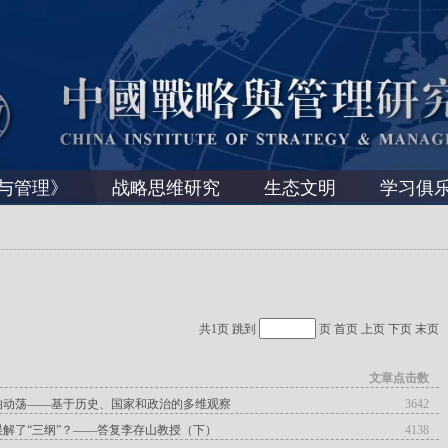
与管理》
战略思维研究
生态文明
学习俱
共1页 跳到
页
首页
上页
下页
末页
文章点击数
伯动荡——基于历史、国家和政治的多维观察
3642
解了“三纲”？——答复李存山教授（下）
4138