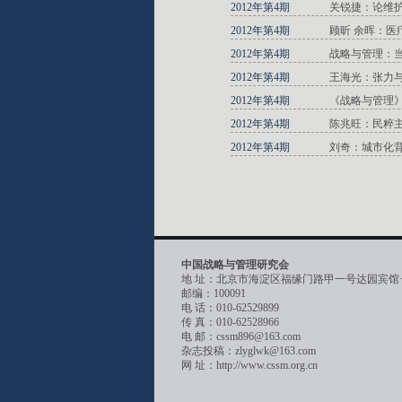
2012年第4期
关锐捷：论维
2012年第4期
顾昕 余晖：
2012年第4期
战略与管理：
2012年第4期
王海光：张力
2012年第4期
《战略与管理》
2012年第4期
陈兆旺：民粹
2012年第4期
刘奇：城市化
中国战略与管理研究会
地 址：北京市海淀区福缘门路甲一号达园宾馆
邮编：100091
电 话：010-62529899
传 真：010-62528966
电 邮：cssm896@163.com
杂志投稿：zlyglwk@163.com
网 址：http://www.cssm.org.cn