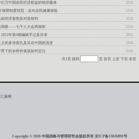
护亿万中国农民经济权益的组织载体
2928
医疗保障制度转型：走向全民健康保险
2424
当前经济形势及对策研判
3028
与局限——七千人大会再探析
3264
2012年第4期编辑手记及目录
3802
主义的多张面孔及其在中国的流变
2868
背景下的乡村价值该如何定位
4346
共1页 跳到
页
首页
上页
下页
末页
·汇缘阁
Copyright © 2026 中国战略与管理研究会版权所有
京ICP备13026891号