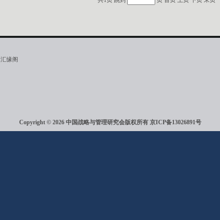
共1页 跳到
页
首页
上页
下页
末页
·汇缘阁
Copyright © 2026 中国战略与管理研究会版权所有
京ICP备13026891号