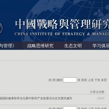
与管理》
战略思维研究
生态文明
学习俱
共1页 跳到
页
首页
上页
下页
末页
文章点击数
四届国际健康智库论坛暨中医药产业发展论坛在甘肃武威市
43643