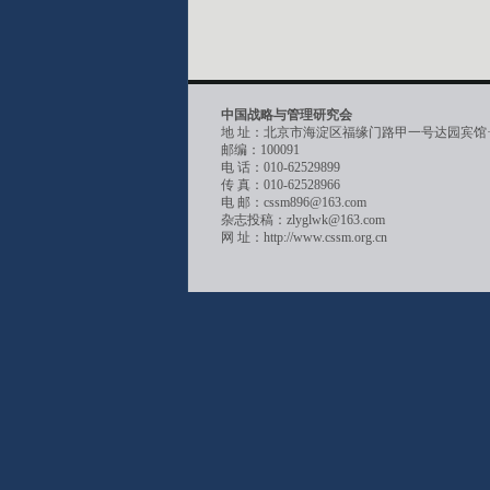
中国战略与管理研究会
地 址：北京市海淀区福缘门路甲一号达园宾馆
邮编：100091
电 话：010-62529899
传 真：010-62528966
电 邮：cssm896@163.com
杂志投稿：zlyglwk@163.com
网 址：http://www.cssm.org.cn