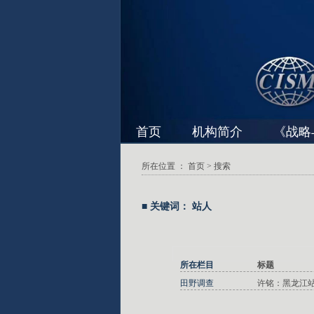
首页
机构简介
《战略
所在位置 ：
首页
> 搜索
■ 关键词： 站人
所在栏目
标题
田野调查
许铭：黑龙江