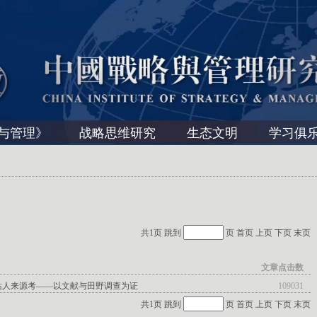
与管理》
战略思维研究
生态文明
学习俱
共1页 跳到
页
首页
上页
下页
末页
文章点击数
站人来源考——以文献与田野调查为证
109031
共1页 跳到
页
首页
上页
下页
末页