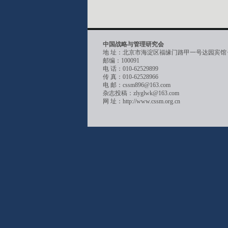
中国战略与管理研究会
地 址：北京市海淀区福缘门路甲一号达园宾馆
邮编：100091
电 话：010-62529899
传 真：010-62528966
电 邮：cssm896@163.com
杂志投稿：zlyglwk@163.com
网 址：http://www.cssm.org.cn