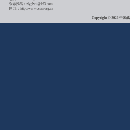
杂志投稿：zlyglwk@163.com
网 址：http://www.cssm.org.cn
Copyright © 202