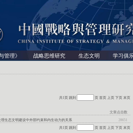
与管理》
战略思维研究
生态文明
学习俱
共1页 跳到
页
首页
上页
下页
末页
文章点击数
处理生态文明建设中外部约束和内生动力的关系
28651
共1页 跳到
页
首页
上页
下页
末页