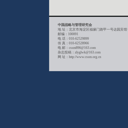
中国战略与管理研究会
地 址：北京市海淀区福缘门路甲一号达园宾馆
邮编：100091
电 话：010-62529899
传 真：010-62528966
电 邮：cssm896@163.com
杂志投稿：zlyglwk@163.com
网 址：http://www.cssm.org.cn