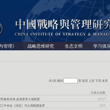
与管理》
战略思维研究
生态文明
学习俱
共1页 跳到
页
首页
上页
下页
末页
文章点击数
民族有未来 必须变革土地制度
26727
届三中全会《决定》与土地制度改革
2020