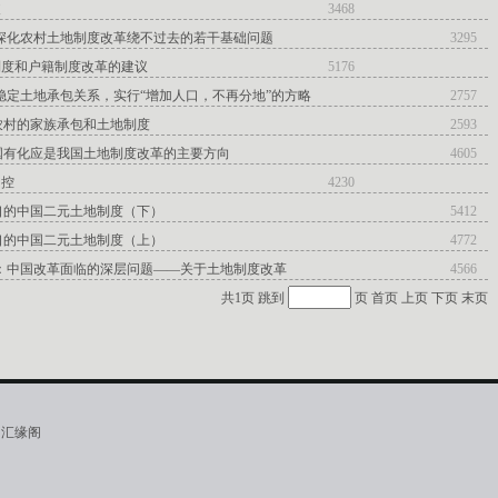
歧
3468
：深化农村土地制度改革绕不过去的若干基础问题
3295
制度和户籍制度改革的建议
5176
稳定土地承包关系，实行“增加人口，不再分地”的方略
2757
农村的家族承包和土地制度
2593
国有化应是我国土地制度改革的主要方向
4605
调控
4230
口的中国二元土地制度（下）
5412
口的中国二元土地制度（上）
4772
山：中国改革面临的深层问题——关于土地制度改革
4566
共1页 跳到
页
首页
上页
下页
末页
·汇缘阁