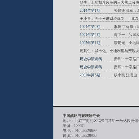
华生：土地制度改革的三大焦点分
2014年第1期
关锐捷 孙军
王小鲁：关于推进财税体制、土地
1994年第2期
李箐 丁远康：
1994年第2期
蒋中一：我国
1995年第1期
康晓光：土地
周其仁：城市化、土地制度与宏观
历史学演讲稿
秦晖：十字路
历史学演讲稿
秦晖：十字路
2002年第5期
杨小凯 江濡
中国战略与管理研究会
地 址：北京市海淀区福缘门路甲一号达园宾馆
邮编：100091
电 话：010-62529899
传 真：010-62528966