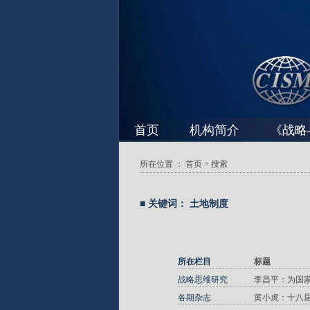
首页
机构简介
《战略
所在位置 ：
首页
> 搜索
■ 关键词： 土地制度
所在栏目
标题
战略思维研究
李昌平：为国家
各期杂志
黄小虎：十八